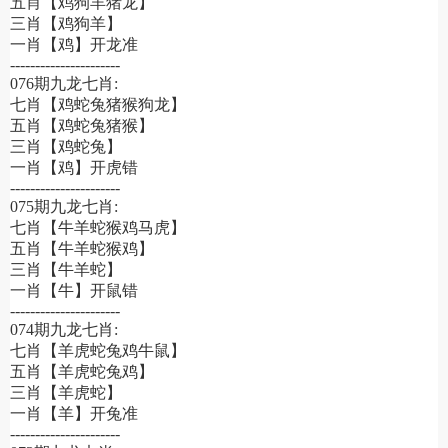
五肖【
鸡狗羊猪龙
】
三肖【
鸡狗羊
】
一肖【鸡】开龙准
----------------------
076期九龙七肖:
七肖【鸡蛇兔猪猴狗龙】
五肖【
鸡蛇兔猪猴
】
三肖【
鸡蛇兔
】
一肖【鸡】开虎错
----------------------
075期九龙七肖:
七肖【牛羊蛇猴
鸡马虎】
五肖【
牛羊蛇猴
鸡
】
三肖【
牛羊蛇
】
一肖【牛】开鼠错
----------------------
074期九龙七肖:
七肖【羊虎蛇兔鸡牛鼠】
五肖【
羊虎蛇兔鸡
】
三肖【
羊虎蛇
】
一肖【羊】开兔准
----------------------