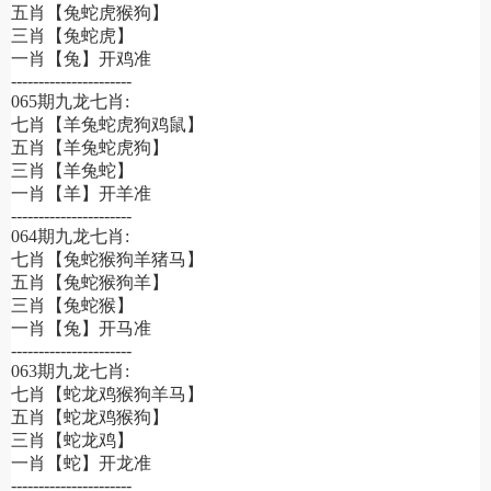
五肖【
兔蛇虎猴狗
】
三肖【
兔蛇虎
】
一肖【兔】开鸡准
----------------------
065期九龙七肖:
七肖【羊兔蛇虎狗鸡鼠】
五肖【
羊兔蛇虎狗
】
三肖【
羊兔蛇
】
一肖【羊】开羊准
----------------------
064期九龙七肖:
七肖【兔蛇猴狗羊猪马】
五肖【
兔蛇猴狗羊
】
三肖【
兔蛇猴
】
一肖【兔】开马准
----------------------
063期九龙七肖:
七肖【蛇龙鸡猴狗羊马】
五肖【
蛇龙鸡猴狗
】
三肖【
蛇龙鸡
】
一肖【蛇】开龙准
----------------------