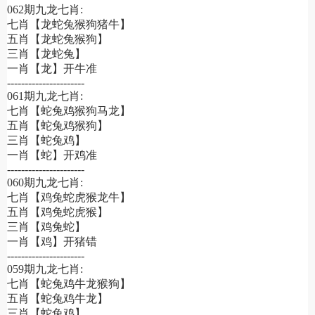
062期九龙七肖:
七肖【龙蛇兔猴狗猪牛】
五肖【
龙蛇兔猴狗
】
三肖【
龙蛇兔
】
一肖【龙】开牛准
----------------------
061期九龙七肖:
七肖【蛇兔鸡猴狗马龙】
五肖【
蛇兔鸡猴狗
】
三肖【
蛇兔鸡
】
一肖【蛇】开鸡准
----------------------
060期九龙七肖:
七肖【鸡兔蛇虎猴龙牛】
五肖【
鸡兔蛇虎猴
】
三肖【
鸡兔蛇
】
一肖【鸡】开猪错
----------------------
059期九龙七肖:
七肖【蛇兔鸡牛龙猴狗】
五肖【
蛇兔鸡牛龙
】
三肖【
蛇兔鸡
】