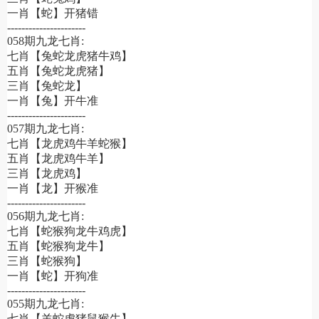
一肖【蛇】开猪错
----------------------
058期九龙七肖:
七肖【兔蛇龙虎猪牛鸡】
五肖【
兔蛇龙虎猪
】
三肖【
兔蛇龙
】
一肖【兔】开牛准
----------------------
057期九龙七肖:
七肖【龙虎鸡牛羊蛇猴】
五肖【
龙虎鸡牛羊
】
三肖【
龙虎鸡
】
一肖【龙】开猴准
----------------------
056期九龙七肖:
七肖【蛇猴狗龙牛鸡虎】
五肖【
蛇猴狗龙牛
】
三肖【
蛇猴狗
】
一肖【蛇】开狗准
----------------------
055期九龙七肖:
七肖【羊蛇虎猪鼠猴牛】