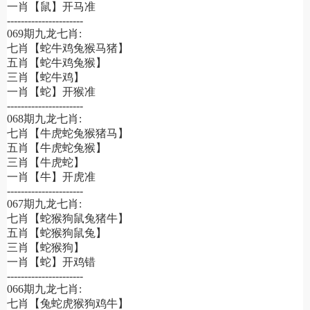
一肖【鼠】开马准
----------------------
069期九龙七肖:
七肖【蛇牛鸡兔猴马猪】
五肖【
蛇牛鸡兔猴
】
三肖【
蛇牛鸡
】
一肖【蛇】开猴准
----------------------
068期九龙七肖:
七肖【牛虎蛇兔猴猪马】
五肖【
牛虎蛇兔猴
】
三肖【
牛虎蛇
】
一肖【牛】开虎准
----------------------
067期九龙七肖:
七肖【蛇猴狗鼠兔猪牛】
五肖【
蛇猴狗鼠兔
】
三肖【
蛇猴狗
】
一肖【蛇】开鸡错
----------------------
066期九龙七肖:
七肖【兔蛇虎猴狗鸡牛】