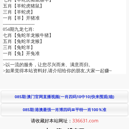
五肖【
羊蛇虎猪鼠
】
三肖【
羊蛇虎
】
一肖【羊】开猪准
----------------------
054期九龙七肖:
七肖【兔蛇羊龙猴牛猪】
五肖【
兔蛇羊龙猴
】
三肖【
兔蛇羊
】
一肖【兔】开兔准
----------------------
>
以一流的服务，让您尽兴而来、满意而归。
>如果觉得本站资料好,请介绍给你的朋友,大家一起赚~
085期:澳门官网直播视频(一肖四码10中10)快来围观(稳)
085期:港澳最强一肖博四码〓平特一肖100％准
请收藏好本站网址：
336631.com