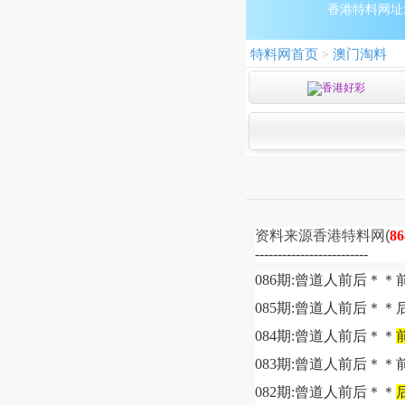
香港特料网址:w
特料网首页
澳门淘料
>
香港好彩
资料来源香港特料网(
86
-------------------------
086期:曾道人前后＊＊
085期:曾道人前后＊＊
084期:曾道人前后＊＊
083期:曾道人前后＊＊
082期:曾道人前后＊＊