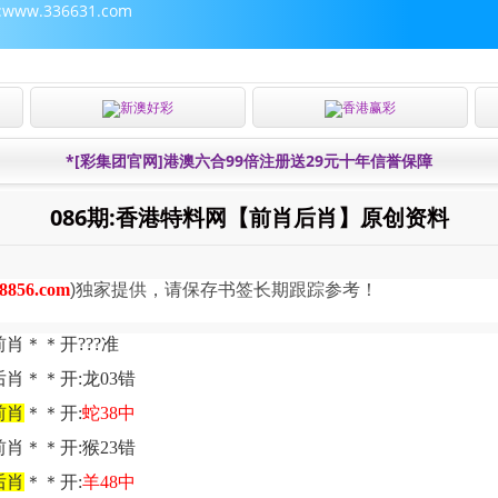
ww.336631.com
新澳好彩
香港赢彩
*[彩集团官网]港澳六合99倍注册送29元十年信誉保障
086期:香港特料网【前肖后肖】原创资料
8856.com
)独家提供，请保存书签长期跟踪参考！
前肖＊＊开???准
后肖＊＊开:龙03错
前肖
＊＊开:
蛇38中
前肖＊＊开:猴23错
后肖
＊＊开:
羊48中