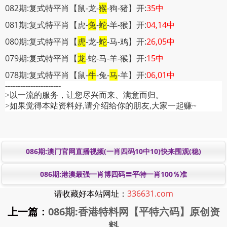
082期:复式特平肖【鼠-龙-
猴
-狗-猪】开:
35中
081期:复式特平肖【虎-
兔
-
蛇
-羊-猴】开:
04,14中
080期:复式特平肖【
虎
-龙-
蛇
-马-鸡】开:
26,05中
079期:复式特平肖【
龙
-蛇-马-羊-猴】开:
15中
078期:复式特平肖【鼠-
牛
-兔-
马
-羊】开:
06,01中
----------------------
>
以一流的服务，让您尽兴而来、满意而归。
>如果觉得本站资料好,请介绍给你的朋友,大家一起赚~
086期:澳门官网直播视频(一肖四码10中10)快来围观(稳)
086期:港澳最强一肖博四码〓平特一肖100％准
请收藏好本站网址：
336631.com
上一篇：
086期:香港特料网【平特六码】原创资
料