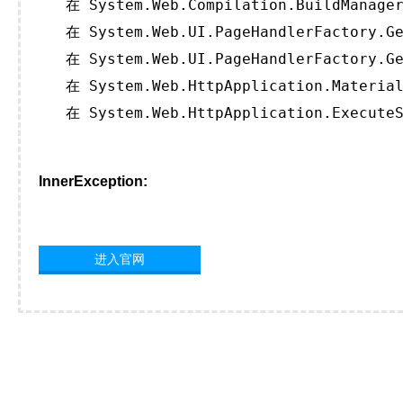
   在 System.Web.Compilation.BuildManager
   在 System.Web.UI.PageHandlerFactory.Ge
   在 System.Web.UI.PageHandlerFactory.Ge
   在 System.Web.HttpApplication.Material
   在 System.Web.HttpApplication.ExecuteS
InnerException:
进入官网