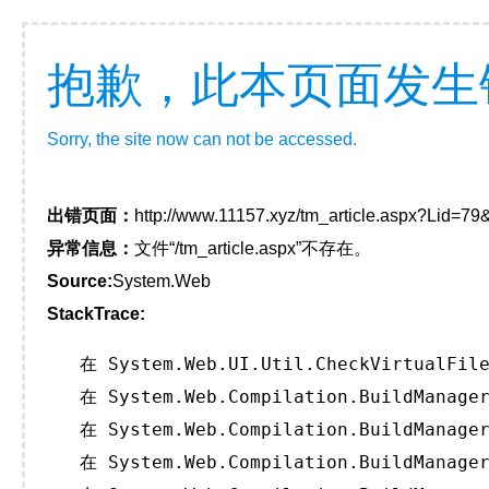
抱歉，此本页面发生
Sorry, the site now can not be accessed.
出错页面：
http://www.11157.xyz/tm_article.aspx?Lid=
异常信息：
文件“/tm_article.aspx”不存在。
Source:
System.Web
StackTrace:
   在 System.Web.UI.Util.CheckVirtualFile
   在 System.Web.Compilation.BuildManager
   在 System.Web.Compilation.BuildManager
   在 System.Web.Compilation.BuildManager