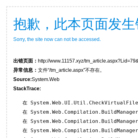
抱歉，此本页面发生
Sorry, the site now can not be accessed.
出错页面：
http://www.11157.xyz/tm_article.aspx?Lid=
异常信息：
文件“/tm_article.aspx”不存在。
Source:
System.Web
StackTrace:
   在 System.Web.UI.Util.CheckVirtualFile
   在 System.Web.Compilation.BuildManager
   在 System.Web.Compilation.BuildManager
   在 System.Web.Compilation.BuildManager