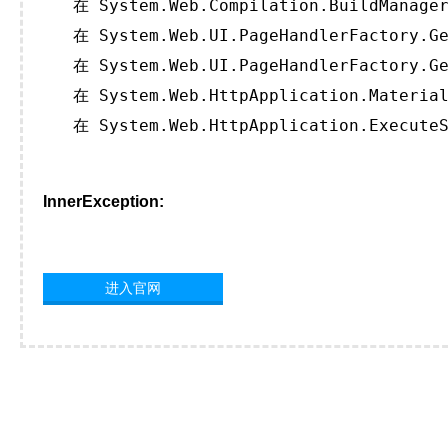
   在 System.Web.Compilation.BuildManager
   在 System.Web.UI.PageHandlerFactory.Ge
   在 System.Web.UI.PageHandlerFactory.Ge
   在 System.Web.HttpApplication.Material
   在 System.Web.HttpApplication.ExecuteS
InnerException:
进入官网