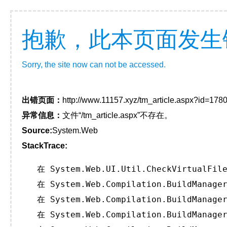
抱歉，此本页面发生
Sorry, the site now can not be accessed.
出错页面：
http://www.11157.xyz/tm_article.aspx?id=1
异常信息：
文件“/tm_article.aspx”不存在。
Source:
System.Web
StackTrace:
   在 System.Web.UI.Util.CheckVirtualFile
   在 System.Web.Compilation.BuildManager
   在 System.Web.Compilation.BuildManager
   在 System.Web.Compilation.BuildManager