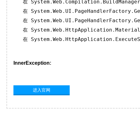
   在 System.Web.Compilation.BuildManager
   在 System.Web.UI.PageHandlerFactory.Ge
   在 System.Web.UI.PageHandlerFactory.Ge
   在 System.Web.HttpApplication.Material
   在 System.Web.HttpApplication.ExecuteS
InnerException:
进入官网