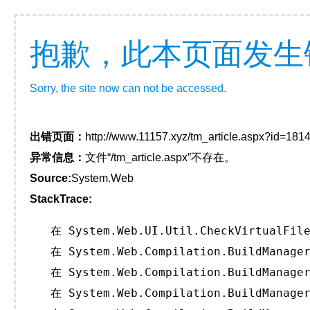
抱歉，此本页面发生
Sorry, the site now can not be accessed.
出错页面：
http://www.11157.xyz/tm_article.aspx?id=1
异常信息：
文件“/tm_article.aspx”不存在。
Source:
System.Web
StackTrace:
   在 System.Web.UI.Util.CheckVirtualFile
   在 System.Web.Compilation.BuildManager
   在 System.Web.Compilation.BuildManager
   在 System.Web.Compilation.BuildManager