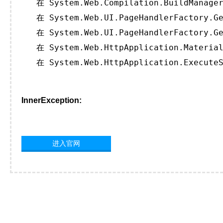
   在 System.Web.Compilation.BuildManager
   在 System.Web.UI.PageHandlerFactory.Ge
   在 System.Web.UI.PageHandlerFactory.Ge
   在 System.Web.HttpApplication.Material
   在 System.Web.HttpApplication.ExecuteS
InnerException:
进入官网