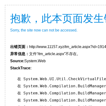
抱歉，此本页面发生
Sorry, the site now can not be accessed.
出错页面：
http://www.11157.xyz/tm_article.aspx?id=1
异常信息：
文件“/tm_article.aspx”不存在。
Source:
System.Web
StackTrace:
   在 System.Web.UI.Util.CheckVirtualFile
   在 System.Web.Compilation.BuildManager
   在 System.Web.Compilation.BuildManager
   在 System.Web.Compilation.BuildManager