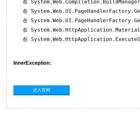
   在 System.Web.Compilation.BuildManager
   在 System.Web.UI.PageHandlerFactory.Ge
   在 System.Web.UI.PageHandlerFactory.Ge
   在 System.Web.HttpApplication.Material
   在 System.Web.HttpApplication.ExecuteS
InnerException:
进入官网