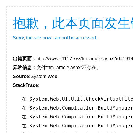
抱歉，此本页面发生
Sorry, the site now can not be accessed.
出错页面：
http://www.11157.xyz/tm_article.aspx?id=1
异常信息：
文件“/tm_article.aspx”不存在。
Source:
System.Web
StackTrace:
   在 System.Web.UI.Util.CheckVirtualFile
   在 System.Web.Compilation.BuildManager
   在 System.Web.Compilation.BuildManager
   在 System.Web.Compilation.BuildManager