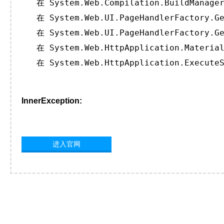
   在 System.Web.Compilation.BuildManager
   在 System.Web.UI.PageHandlerFactory.Ge
   在 System.Web.UI.PageHandlerFactory.Ge
   在 System.Web.HttpApplication.Material
   在 System.Web.HttpApplication.ExecuteS
InnerException:
进入官网