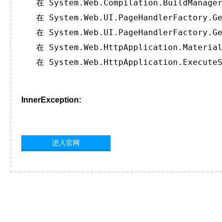
   在 System.Web.Compilation.BuildManager
   在 System.Web.UI.PageHandlerFactory.Ge
   在 System.Web.UI.PageHandlerFactory.Ge
   在 System.Web.HttpApplication.Material
   在 System.Web.HttpApplication.ExecuteS
InnerException:
进入官网