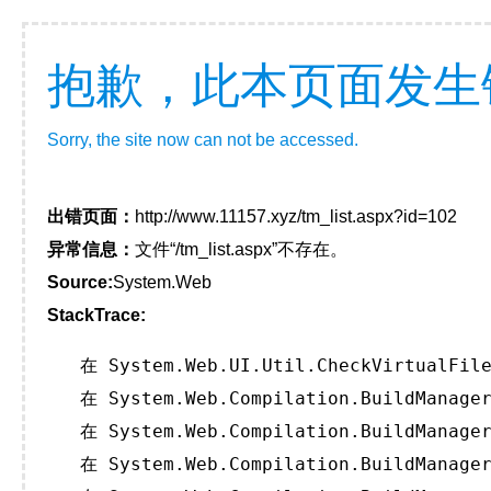
抱歉，此本页面发生
Sorry, the site now can not be accessed.
出错页面：
http://www.11157.xyz/tm_list.aspx?id=102
异常信息：
文件“/tm_list.aspx”不存在。
Source:
System.Web
StackTrace:
   在 System.Web.UI.Util.CheckVirtualFile
   在 System.Web.Compilation.BuildManager
   在 System.Web.Compilation.BuildManager
   在 System.Web.Compilation.BuildManager