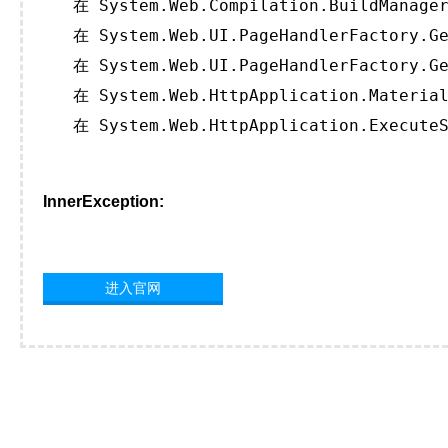
   在 System.Web.Compilation.BuildManager
   在 System.Web.UI.PageHandlerFactory.Ge
   在 System.Web.UI.PageHandlerFactory.Ge
   在 System.Web.HttpApplication.Material
   在 System.Web.HttpApplication.ExecuteS
InnerException:
进入官网