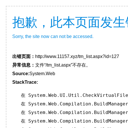
抱歉，此本页面发生
Sorry, the site now can not be accessed.
出错页面：
http://www.11157.xyz/tm_list.aspx?id=127
异常信息：
文件“/tm_list.aspx”不存在。
Source:
System.Web
StackTrace:
   在 System.Web.UI.Util.CheckVirtualFile
   在 System.Web.Compilation.BuildManager
   在 System.Web.Compilation.BuildManager
   在 System.Web.Compilation.BuildManager