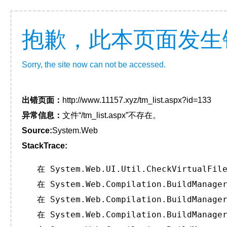
抱歉，此本页面发生
Sorry, the site now can not be accessed.
出错页面：
http://www.11157.xyz/tm_list.aspx?id=133
异常信息：
文件“/tm_list.aspx”不存在。
Source:
System.Web
StackTrace:
   在 System.Web.UI.Util.CheckVirtualFile
   在 System.Web.Compilation.BuildManager
   在 System.Web.Compilation.BuildManager
   在 System.Web.Compilation.BuildManager