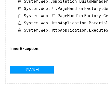
   在 System.Web.Compilation.BuildManager
   在 System.Web.UI.PageHandlerFactory.Ge
   在 System.Web.UI.PageHandlerFactory.Ge
   在 System.Web.HttpApplication.Material
   在 System.Web.HttpApplication.ExecuteS
InnerException:
进入官网