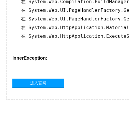
   在 System.Web.Compilation.BuildManager
   在 System.Web.UI.PageHandlerFactory.Ge
   在 System.Web.UI.PageHandlerFactory.Ge
   在 System.Web.HttpApplication.Material
   在 System.Web.HttpApplication.ExecuteS
InnerException:
进入官网