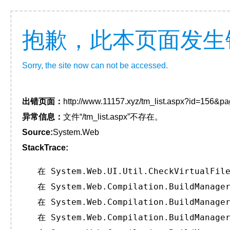
抱歉，此本页面发生
Sorry, the site now can not be accessed.
出错页面：
http://www.11157.xyz/tm_list.aspx?id=156&p
异常信息：
文件“/tm_list.aspx”不存在。
Source:
System.Web
StackTrace:
   在 System.Web.UI.Util.CheckVirtualFile
   在 System.Web.Compilation.BuildManager
   在 System.Web.Compilation.BuildManager
   在 System.Web.Compilation.BuildManager