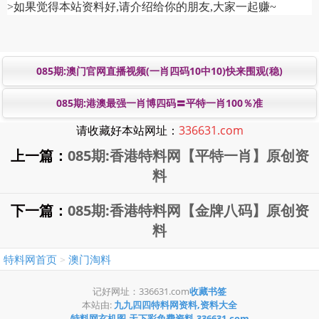
>如果觉得本站资料好,请介绍给你的朋友,大家一起赚~
085期:澳门官网直播视频(一肖四码10中10)快来围观(稳)
085期:港澳最强一肖博四码〓平特一肖100％准
请收藏好本站网址：
336631.com
上一篇：
085期:香港特料网【平特一肖】原创资
料
下一篇：
085期:香港特料网【金牌八码】原创资
料
特料网首页
澳门淘料
>
记好网址：336631.com
收藏书签
本站由:
九九四四特料网资料,资料大全
特料网玄机图,天下彩免费资料,336631.com