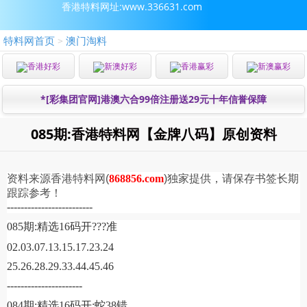
香港特料网址:www.336631.com
特料网首页
澳门淘料
>
香港好彩
新澳好彩
香港赢彩
新澳赢彩
*[彩集团官网]港澳六合99倍注册送29元十年信誉保障
085期:香港特料网【金牌八码】原创资料
资料来源香港特料网(
868856.com
)独家提供，请保存书签长期
跟踪参考！
-------------------------
085期:精选16码开???准
02.03.07.13.15.17.23.24
25.26.28.29.33.44.45.46
----------------------
084期:精选16码开:蛇38错