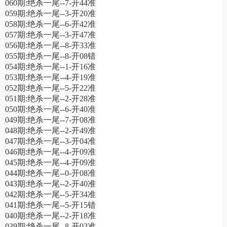
060期:绝杀一尾--7-开44准
059期:绝杀一尾--3-开20准
058期:绝杀一尾--6-开42准
057期:绝杀一尾--3-开47准
056期:绝杀一尾--8-开33准
055期:绝杀一尾--8-开08错
054期:绝杀一尾--1-开16准
053期:绝杀一尾--4-开19准
052期:绝杀一尾--5-开22准
051期:绝杀一尾--2-开28准
050期:绝杀一尾--6-开40准
049期:绝杀一尾--7-开08准
048期:绝杀一尾--2-开49准
047期:绝杀一尾--3-开04准
046期:绝杀一尾--4-开09准
045期:绝杀一尾--4-开09准
044期:绝杀一尾--0-开08准
043期:绝杀一尾--2-开40准
042期:绝杀一尾--5-开34准
041期:绝杀一尾--5-开15错
040期:绝杀一尾--2-开18准
039期:绝杀一尾--8-开02准