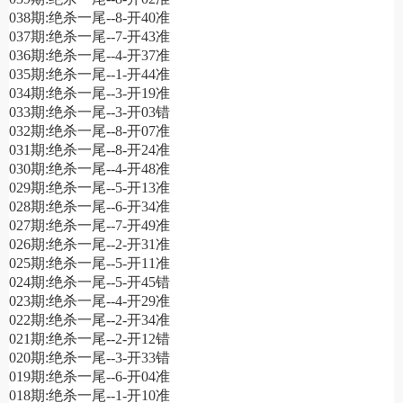
038期:绝杀一尾--8-开40准
037期:绝杀一尾--7-开43准
036期:绝杀一尾--4-开37准
035期:绝杀一尾--1-开44准
034期:绝杀一尾--3-开19准
033期:绝杀一尾--3-开03错
032期:绝杀一尾--8-开07准
031期:绝杀一尾--8-开24准
030期:绝杀一尾--4-开48准
029期:绝杀一尾--5-开13准
028期:绝杀一尾--6-开34准
027期:绝杀一尾--7-开49准
026期:绝杀一尾--2-开31准
025期:绝杀一尾--5-开11准
024期:绝杀一尾--5-开45错
023期:绝杀一尾--4-开29准
022期:绝杀一尾--2-开34准
021期:绝杀一尾--2-开12错
020期:绝杀一尾--3-开33错
019期:绝杀一尾--6-开04准
018期:绝杀一尾--1-开10准