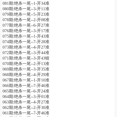
081期:绝杀一尾--1-开34准
080期:绝杀一尾--3-开11准
079期:绝杀一尾--5-开23准
078期:绝杀一尾--2-开08准
077期:绝杀一尾--6-开27准
076期:绝杀一尾--3-开17准
075期:绝杀一尾--1-开43准
074期:绝杀一尾--7-开28准
073期:绝杀一尾--4-开27准
072期:绝杀一尾--3-开44准
071期:绝杀一尾--3-开43错
070期:绝杀一尾--2-开13准
069期:绝杀一尾--3-开35准
068期:绝杀一尾--4-开29准
067期:绝杀一尾--1-开10准
066期:绝杀一尾--7-开46准
065期:绝杀一尾--6-开24准
064期:绝杀一尾--3-开01准
063期:绝杀一尾--4-开27准
062期:绝杀一尾--2-开30准
061期:绝杀一尾--7-开46准